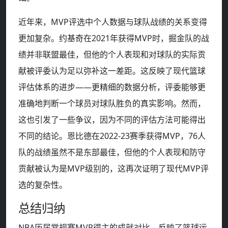
近年来，MVP评选中个人数据与球队战绩的关系变得
更加复杂。约基奇在2021年获得MVP时，掘金队的战
绩并非联盟最佳，但他的个人表现和对球队的实际贡
献被评委认为足以弥补这一差距。这反映了现代篮球
评估体系的进步——更精细的数据分析，评委能够更
准确地判断一个球员对球队胜负的真实影响。然而，
这也引发了一些争议，因为不同的评估方法可能得出
不同的结论。恩比德在2022-23赛季获得MVP，76人
队的战绩虽然不是东部最佳，但他的个人表现和防守
贡献被认为是MVP级别的，这再次证明了现代MVP评
选的复杂性。
总结归纳
NBA历届常规赛MVP得主的成就对比，反映了篮球运