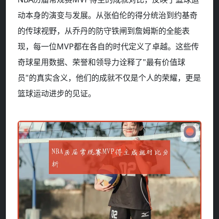
动本身的演变与发展。从张伯伦的得分统治到约基奇
的传球视野，从乔丹的防守铁闸到詹姆斯的全能表
现，每一位MVP都在各自的时代定义了卓越。这些传
奇球星用数据、荣誉和领导力诠释了"最有价值球
员"的真实含义，他们的成就不仅是个人的荣耀，更是
篮球运动进步的见证。