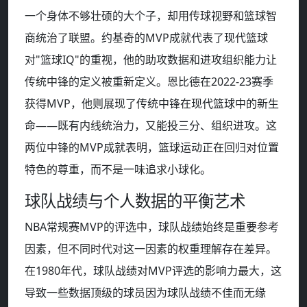
一个身体不够壮硕的大个子，却用传球视野和篮球智
商统治了联盟。约基奇的MVP成就代表了现代篮球
对"篮球IQ"的重视，他的助攻数据和进攻组织能力让
传统中锋的定义被重新定义。恩比德在2022-23赛季
获得MVP，他则展现了传统中锋在现代篮球中的新生
命——既有内线统治力，又能投三分、组织进攻。这
两位中锋的MVP成就表明，篮球运动正在回归对位置
特色的尊重，而不是一味追求小球化。
球队战绩与个人数据的平衡艺术
NBA常规赛MVP的评选中，球队战绩始终是重要参考
因素，但不同时代对这一因素的权重理解存在差异。
在1980年代，球队战绩对MVP评选的影响力最大，这
导致一些数据顶级的球员因为球队战绩不佳而无缘