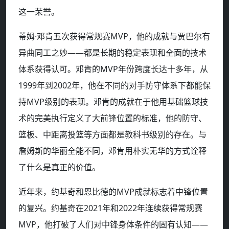
这一荣誉。
蒂姆·邓肯五次获得常规赛MVP，他的成就与贾巴尔有
异曲同工之妙——都是长期的稳定表现和全面的技术
体系获得认可。邓肯的MVP年份跨度长达十多年，从
1999年到2002年，他在不同的对手防守体系下都能保
持MVP级别的表现。邓肯的成就在于他用基础篮球技
术的完美执行定义了大前锋位置的标准，他的防守、
篮板、中距离投篮等方面都是教科书级别的存在。与
詹姆斯的华丽全能不同，邓肯用朴实无华的方式诠释
了什么是真正的价值。
近年来，约基奇和恩比德的MVP成就标志着中锋位置
的复兴。约基奇在2021年和2022年连续获得常规赛
MVP，他打破了人们对中锋身体条件的固有认知——