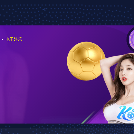
App
关于我们
体育报道
关于pg电子
赛事直播与互动体验的创新平台，致力于为全球用户带来高速、安全与
覆盖多语种、多终端、多场景。
创立初心与品牌愿