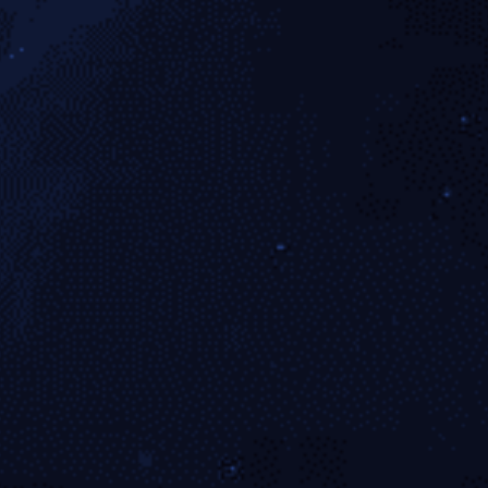
我们的品牌
作为综合性的pg电子平台，
一个安全、稳定、可信赖的体
在推动行业标准提升的同时，
需求为目标，逐步形成独有的
用户至上：
倾听用户声音
科技驱动：
以智能系统支
责任引领：
坚守合规运营