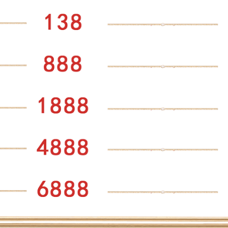
，及时触发验证与干预机制。
户身份，提升访问安全性。
据异常或高风险行为发生时第