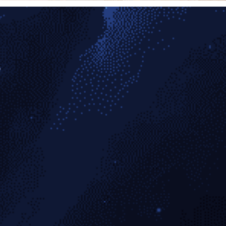
用户口碑推荐
这些评论来自真实用户体验
琳达Linda88
阿良BetPro
界面干净、操作顺手，客服回复也
基本功能都齐了，操作
快，几乎没有多余内容，用起来省
加载稍慢但能接受，希
心。
畅些。