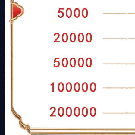
AI行为分析
平台通过行为路径识别算法，捕捉潜在风险动作
身份设备指纹
借助设备特征识别与访问指纹绑定，有效识别用
实时告警机制
pg电子官网支持秒级响应的告警系统，可在数
一时间联动处理。