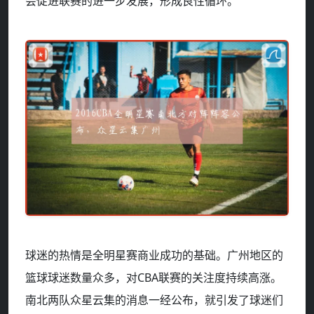
会促进联赛的进一步发展，形成良性循环。
球迷的热情是全明星赛商业成功的基础。广州地区的
篮球球迷数量众多，对CBA联赛的关注度持续高涨。
南北两队众星云集的消息一经公布，就引发了球迷们