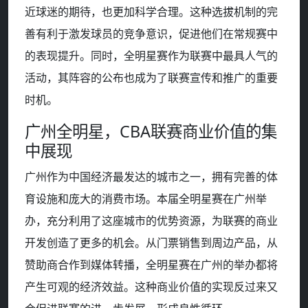
近球迷的期待，也更加科学合理。这种选拔机制的完
善有利于激发球员的竞争意识，促进他们在常规赛中
的表现提升。同时，全明星赛作为联赛中最具人气的
活动，其阵容的公布也成为了联赛宣传和推广的重要
时机。
广州全明星，CBA联赛商业价值的集
中展现
广州作为中国经济最发达的城市之一，拥有完善的体
育设施和庞大的消费市场。本届全明星赛在广州举
办，充分利用了这座城市的优势资源，为联赛的商业
开发创造了更多的机会。从门票销售到周边产品，从
赞助商合作到媒体转播，全明星赛在广州的举办都将
产生可观的经济效益。这种商业价值的实现反过来又