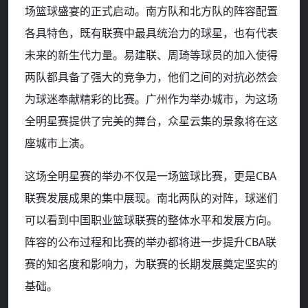
场篮球盛宴的正式启动。南方队和北方队的阵容配置
各具特色，既有联赛中最具统治力的球星，也有代表
未来的新生代力量。易建联、周琦等球员的加入使得
两队都具备了强大的竞争力，他们之间的对抗必然会
为球迷奉献精彩的比赛。广州作为举办城市，为这场
全明星赛提供了完美的舞台，众星云集的景象将在这
座城市上演。
这场全明星赛的举办不仅是一场篮球比赛，更是CBA
联赛发展成果的集中展现。南北两队的对阵，球迷们
可以看到中国职业篮球联赛的整体水平和发展方向。
阵容的公布过程和比赛的举办都将进一步提升CBA联
赛的知名度和影响力，为联赛的长期发展奠定坚实的
基础。