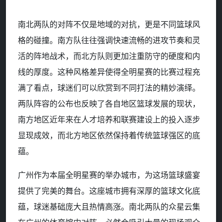
南北两队的对阵不仅是地域的对抗，更是不同篮球风
格的碰撞。南方队往往强调快速流畅的进攻节奏和灵
活的阵地战术，而北方队则更加注重防守的硬度和内
线的厚度。这种风格差异使得全明星赛的比赛过程充
满了看点，球迷们可以欣赏到不同打法的精妙演绎。
两队阵容的公布也反映了各自地区篮球发展的现状，
南方地区近年来在人才培养和联赛建设上的投入逐步
显现成效，而北方地区依然保持着传统篮球强区的底
蕴。
广州作为本届全明星赛的举办城市，为这场篮球盛宴
提供了完美的舞台。这座城市拥有深厚的篮球文化底
蕴，球迷基础庞大且热情高涨。南北两队的众星云集