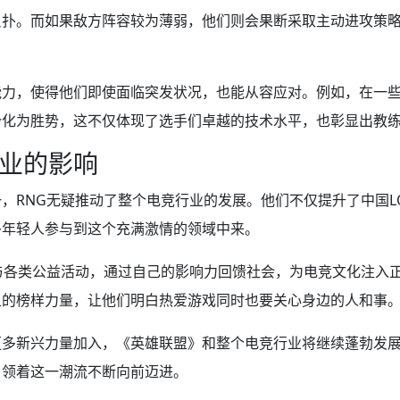
反扑。而如果敌方阵容较为薄弱，他们则会果断采取主动进攻策
能力，使得他们即使面临突发状况，也能从容应对。例如，在一
势化为胜势，这不仅体现了选手们卓越的技术水平，也彰显出教
行业的影响
，RNG无疑推动了整个电竞行业的发展。他们不仅提升了中国LO
多年轻人参与到这个充满激情的领域中来。
与各类公益活动，通过自己的影响力回馈社会，为电竞文化注入
上的榜样力量，让他们明白热爱游戏同时也要关心身边的人和事
多新兴力量加入，《英雄联盟》和整个电竞行业将继续蓬勃发展
引领着这一潮流不断向前迈进。