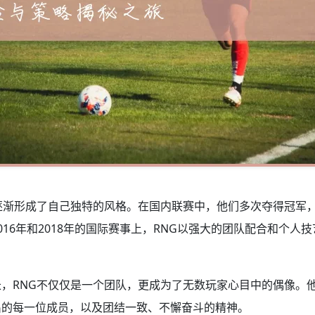
逐渐形成了自己独特的风格。在国内联赛中，他们多次夺得冠军
016年和2018年的国际赛事上，RNG以强大的团队配合和个人
，RNG不仅仅是一个团队，更成为了无数玩家心目中的偶像。
出的每一位成员，以及团结一致、不懈奋斗的精神。