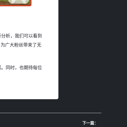
行分析，我们可以看到
，为广大粉丝带来了无
展。同时，也期待每位
下一篇：