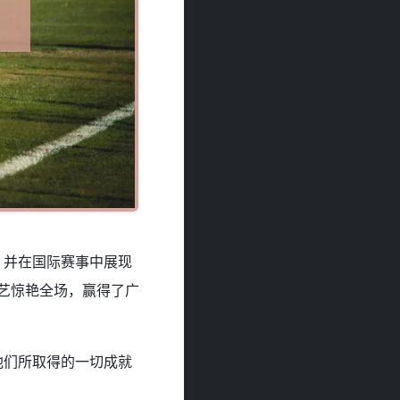
，并在国际赛事中展现
技艺惊艳全场，赢得了广
他们所取得的一切成就