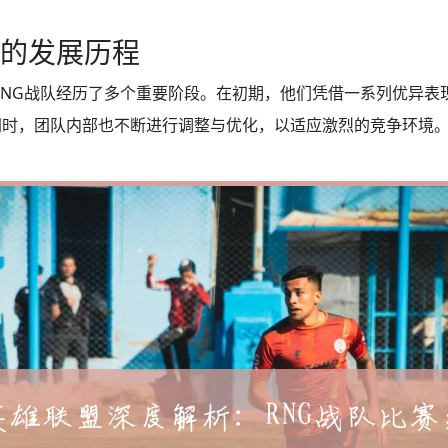
队的发展历程
，RNG战队经历了多个重要阶段。在初期，他们凭借一系列优异
同时，团队内部也不断进行调整与优化，以适应激烈的竞争环境